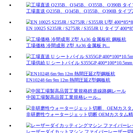
工場直送 Q235B、Q345B、Q355B、Q390B タイプ2
EN 10025 S235JR / S275JR / S355JR U タイプ 400*85
工場価格 冷間成形 Z型 Az36 金属板 Pi...
工場供給 U シートパイル S355GP 400*100*10.5mm 4
EN10248 6m 9m 12m 熱間圧延Z型鋼板杭
中国工場製高品質工業規格レール...
非研磨性ウォータージェット切断 OEMカスタム精密
レーザーダイカットマシン ファイバーレーザー切断機