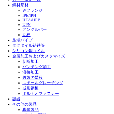
鋼材形材
Wフランジ
IPE/IPN
HEA/HEB
UPN
アングルバー
丸棒
足場パイプ
ダクタイル鋳鉄管
シリコン鋼コイル
金属加工およびカスタマイズ
切断加工
パンチング加工
溶接加工
鉄製の階段
スチールグレーチング
成形鋼板
ボルトとファスナー
容器
その他の製品
真鍮製品