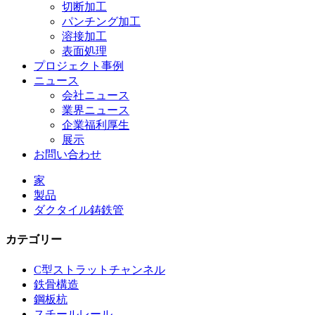
切断加工
パンチング加工
溶接加工
表面処理
プロジェクト事例
ニュース
会社ニュース
業界ニュース
企業福利厚生
展示
お問い合わせ
家
製品
ダクタイル鋳鉄管
カテゴリー
C型ストラットチャンネル
鉄骨構造
鋼板杭
スチールレール