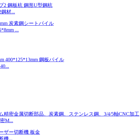
鋼材...
*8mm ...
0...
M...
...