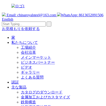
Email:
chinaroyalsteel@163.com
WhatsApp: 8613652091506
English
お見積もりを依頼する
家
私たちについて
工場紹介
会社沿革
メインマーケット
ビジネスパートナー
ビデオ
ギャラリー
よくある質問
認証
主な製品
カタログのダウンロード
金属加工およびカスタマイズ
鉄骨構造