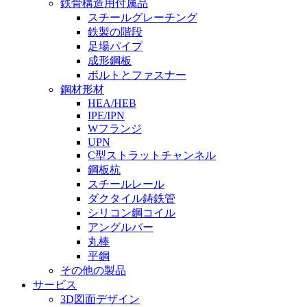
鉄骨構造用付属品
スチールグレーチング
鉄製の階段
足場パイプ
成形鋼板
ボルトとファスナー
鋼材形材
HEA/HEB
IPE/IPN
Wフランジ
UPN
C型ストラットチャンネル
鋼板杭
スチールレール
ダクタイル鋳鉄管
シリコン鋼コイル
アングルバー
丸棒
平鋼
その他の製品
サービス
3D図面デザイン