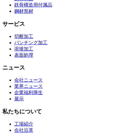
鉄骨構造用付属品
鋼材形材
サービス
切断加工
パンチング加工
溶接加工
表面処理
ニュース
会社ニュース
業界ニュース
企業福利厚生
展示
私たちについて
工場紹介
会社沿革