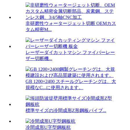
非研磨性ウォータージェット切断 OEMカス
タム精密M...
レーザーダイカットマシン ファイバーレー
ザー切断機...
GB 1200×2400 スチールグレーチングは、大
規模なC...に使用されます。
標準サイズの冷間成形Z形鋼板パイプ...
冷間成形U字型鋼板杭