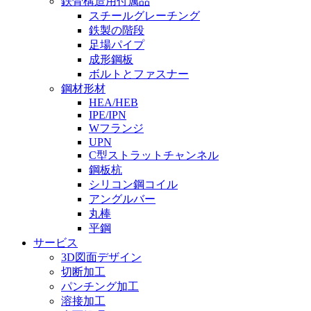
鉄骨構造用付属品
スチールグレーチング
鉄製の階段
足場パイプ
成形鋼板
ボルトとファスナー
鋼材形材
HEA/HEB
IPE/IPN
Wフランジ
UPN
C型ストラットチャンネル
鋼板杭
シリコン鋼コイル
アングルバー
丸棒
平鋼
サービス
3D図面デザイン
切断加工
パンチング加工
溶接加工