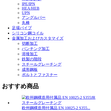
IPE/IPN
HEA/HEB
UPN
アングルバー
丸棒
足場パイプ
シリコン鋼コイル
金属加工およびカスタマイズ
切断加工
パンチング加工
溶接加工
鉄製の階段
スチールグレーチング
成形鋼板
ボルトとファスナー
おすすめ商品
欧州鋼構造用付属品 EN 10025-2 S355...