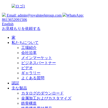
Email:
admin@royalsteelgroup.com
WhatsApp:
8613652091506
English
お見積もりを依頼する
家
私たちについて
工場紹介
会社沿革
メインマーケット
ビジネスパートナー
ビデオ
ギャラリー
よくある質問
認証
主な製品
カタログのダウンロード
金属加工およびカスタマイズ
鉄骨構造