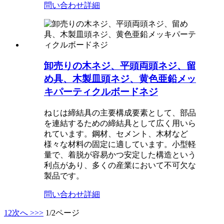
問い合わせ
詳細
卸売りの木ネジ、平頭両頭ネジ、留
め具、木製皿頭ネジ、黄色亜鉛メッ
キパーティクルボードネジ
ねじは締結具の主要構成要素として、部品
を連結するための締結具として広く用いら
れています。鋼材、セメント、木材など
様々な材料の固定に適しています。小型軽
量で、着脱が容易かつ安定した構造という
利点があり、多くの産業において不可欠な
製品です。
問い合わせ
詳細
1
2
次へ >
>>
1/2ページ