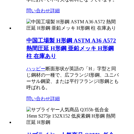
問い合わせ
詳細
中国工場製 H形鋼 ASTM A36 A572
熱間圧延 H形鋼 亜鉛メッキ H形鋼
柱 在庫あり
ハッピー
断面形状が英語の「H」字型と同
じ鋼材の一種で、広フランジI形鋼、ユニバ
ーサル鋼梁、または平行フランジI形鋼とも
呼ばれる。
問い合わせ
詳細