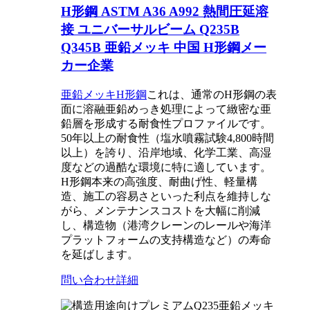
H形鋼 ASTM A36 A992 熱間圧延溶
接 ユニバーサルビーム Q235B
Q345B 亜鉛メッキ 中国 H形鋼メー
カー企業
亜鉛メッキH形鋼
これは、通常のH形鋼の表
面に溶融亜鉛めっき処理によって緻密な亜
鉛層を形成する耐食性プロファイルです。
50年以上の耐食性（塩水噴霧試験4,800時間
以上）を誇り、沿岸地域、化学工業、高湿
度などの過酷な環境に特に適しています。
H形鋼本来の高強度、耐曲げ性、軽量構
造、施工の容易さといった利点を維持しな
がら、メンテナンスコストを大幅に削減
し、構造物（港湾クレーンのレールや海洋
プラットフォームの支持構造など）の寿命
を延ばします。
問い合わせ
詳細