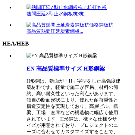
熱間圧延Z型止水鋼板杭/杭...
高品質熱間圧延炭素鋼板...
HEA/HEB
EN 高品質標準サイズ H形鋼梁
H形鋼は、断面が「H」字型をした高強度建
築材料です。軽量で施工が容易、材料の節
約、高い耐久性といった利点があります。
独自の断面形状により、優れた耐荷重性と
構造安定性を実現しており、高層ビル、橋
梁、工場、倉庫などの構造物に幅広く使用
されています。H形鋼は、様々な仕様やサ
イズが用意されており、プロジェクトのニ
ーズに合わせてカスタマイズすることで、