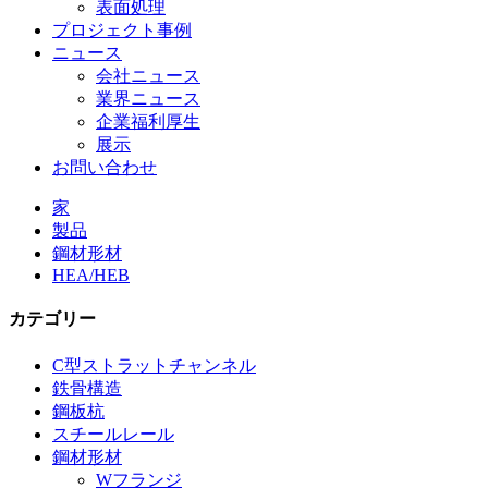
表面処理
プロジェクト事例
ニュース
会社ニュース
業界ニュース
企業福利厚生
展示
お問い合わせ
家
製品
鋼材形材
HEA/HEB
カテゴリー
C型ストラットチャンネル
鉄骨構造
鋼板杭
スチールレール
鋼材形材
Wフランジ