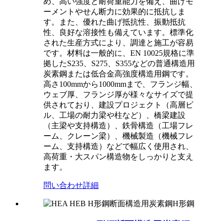
め、高い強度と耐荷重能力を備え、曲げモ
ーメントやせん断力に効果的に抵抗しま
す。また、優れた曲げ抵抗性、振動抵抗
性、良好な溶接性も備えています。標準化
された生産方式により、調達と施工が容易
です。材料は一般的に、EN 10025規格に準
拠したS235、S275、S355などの普通構造用
炭素鋼または低合金高強度構造用鋼です。
高さ100mmから1000mmまで、フランジ幅、
ウェブ厚、フランジ厚が様々なサイズで提
供されており、建設プロジェクト（高層ビ
ル、工場の耐力梁や柱など）、橋梁建設
（主梁や支持構造）、鉄骨構造（工場フレ
ーム、クレーン梁）、機械製造（機械フレ
ーム、支持構造）などで幅広く使用され、
高荷重・大スパン構造物をしっかりと支え
ます。
問い合わせ
詳細