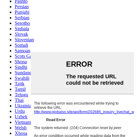
Pashto
Persian
Punjabi
Serbian
Sesotho
Sinhala
Slovak
Slovenian
Somali
Samoan
Scots Gaelic
Shona
Sindhi
Sundanese
Swahili
Tajik
Tamil
Telugu
Thai
Ukrainian
Urdu
Uzbek
Vietnamese
Welsh
Xhosa