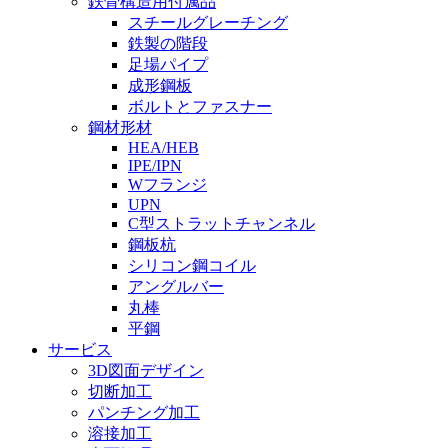
鉄骨構造用付属品
スチールグレーチング
鉄製の階段
足場パイプ
成形鋼板
ボルトとファスナー
鋼材形材
HEA/HEB
IPE/IPN
Wフランジ
UPN
C型ストラットチャンネル
鋼板杭
シリコン鋼コイル
アングルバー
丸棒
平鋼
サービス
3D図面デザイン
切断加工
パンチング加工
溶接加工