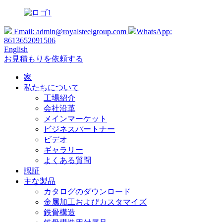
Email:
admin@royalsteelgroup.com
WhatsApp:
8613652091506
English
お見積もりを依頼する
家
私たちについて
工場紹介
会社沿革
メインマーケット
ビジネスパートナー
ビデオ
ギャラリー
よくある質問
認証
主な製品
カタログのダウンロード
金属加工およびカスタマイズ
鉄骨構造