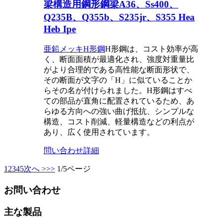
梁構造用鋼形鋼梁A36、Ss400、
Q235B、Q355b、S235jr、S355 Hea
Heb Ipe
亜鉛メッキH形鋼
H形鋼は、コスト効率が高
く、断面面積が最適化され、強度対重量比
がより合理的である高性能な断面形状で、
その断面が文字の「H」に似ていることか
らその名が付けられました。H形鋼はすべ
ての部品が直角に配置されているため、あ
らゆる方向への強い曲げ抵抗、シンプルな
構造、コスト削減、軽量構造などの利点が
あり、広く使用されています。
問い合わせ
詳細
1
2
3
4
5
次へ >
>>
1/5ページ
お問い合わせ
主な製品