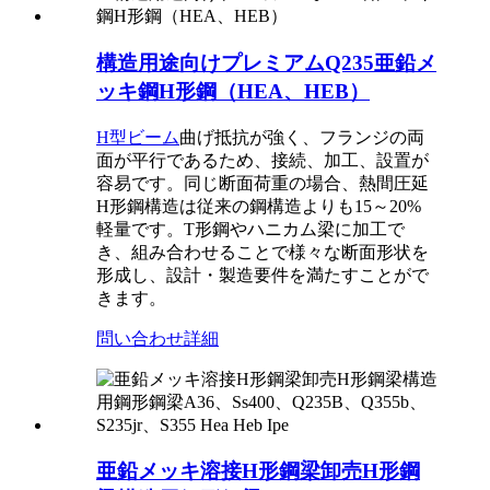
構造用途向けプレミアムQ235亜鉛メ
ッキ鋼H形鋼（HEA、HEB）
H型ビーム
曲げ抵抗が強く、フランジの両
面が平行であるため、接続、加工、設置が
容易です。同じ断面荷重の場合、熱間圧延
H形鋼構造は従来の鋼構造よりも15～20%
軽量です。T形鋼やハニカム梁に加工で
き、組み合わせることで様々な断面形状を
形成し、設計・製造要件を満たすことがで
きます。
問い合わせ
詳細
亜鉛メッキ溶接H形鋼梁卸売H形鋼