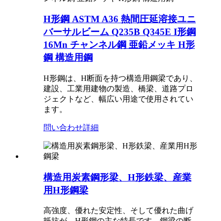
H形鋼 ASTM A36 熱間圧延溶接ユニ
バーサルビーム Q235B Q345E I形鋼
16Mn チャンネル鋼 亜鉛メッキ H形
鋼 構造用鋼
H形鋼は、H断面を持つ構造用鋼梁であり、
建設、工業用建物の製造、橋梁、道路プロ
ジェクトなど、幅広い用途で使用されてい
ます。
問い合わせ
詳細
構造用炭素鋼形梁、H形鉄梁、産業
用H形鋼梁
高強度、優れた安定性、そして優れた曲げ
抵抗が、H形鋼の主な特長です。鋼梁の断