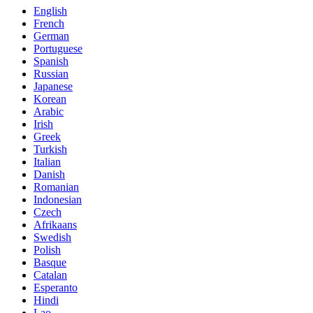
English
French
German
Portuguese
Spanish
Russian
Japanese
Korean
Arabic
Irish
Greek
Turkish
Italian
Danish
Romanian
Indonesian
Czech
Afrikaans
Swedish
Polish
Basque
Catalan
Esperanto
Hindi
Lao