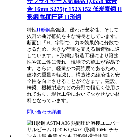
サプライヤー人気商品 Q355b 低合
金 16mn S275jr 152X152 低炭素鋼 H
形鋼 熱間圧延 H形鋼
特性
H形鋼
高強度、優れた安定性、そして
抜群の曲げ抵抗を主な特長としています。
断面は「H」字型で、力を効果的に分散で
きるため、大きな荷重を支える構造物に適
しています。H形鋼は製造工程により溶接
性や加工性に優れ、現場での施工が容易で
す。さらに、軽量かつ高強度であるため、
建物の重量を軽減し、構造物の経済性と安
全性を向上させることができます。建設、
橋梁、機械製造などの分野で幅広く使用さ
れており、現代工学において欠かせない材
料となっています。
問い合わせ
詳細