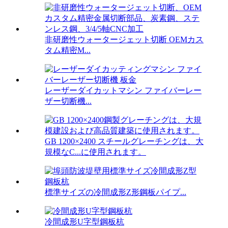
非研磨性ウォータージェット切断 OEMカス
タム精密M...
レーザーダイカットマシン ファイバーレー
ザー切断機...
GB 1200×2400 スチールグレーチングは、大
規模なC...に使用されます。
標準サイズの冷間成形Z形鋼板パイプ...
冷間成形U字型鋼板杭